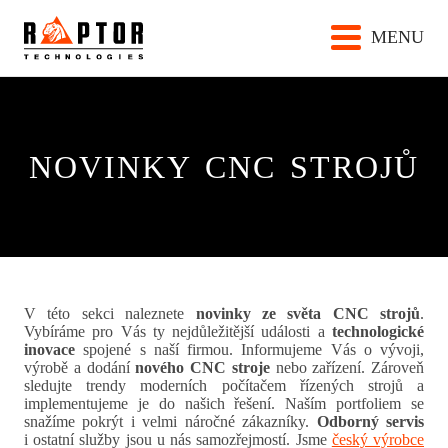
MENU
NOVINKY CNC STROJŮ
V této sekci naleznete
novinky ze světa CNC strojů
.
Vybíráme pro Vás ty nejdůležitější události a
technologické
inovace
spojené s naší firmou. Informujeme Vás o vývoji,
výrobě a dodání
nového CNC stroje
nebo zařízení. Zároveň
sledujte trendy moderních počítačem řízených strojů a
implementujeme je do našich řešení. Naším portfoliem se
snažíme pokrýt i velmi náročné zákazníky.
Odborný servis
i ostatní služby jsou u nás samozřejmostí. Jsme
český výrobce