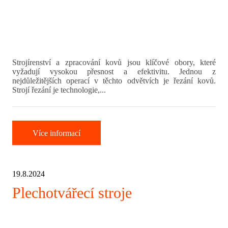
Strojírenství a zpracování kovů jsou klíčové obory, které
vyžadují vysokou přesnost a efektivitu. Jednou z
nejdůležitějších operací v těchto odvětvích je řezání kovů.
Strojí řezání je technologie,...
Více informací
19.8.2024
Plechotvářecí stroje