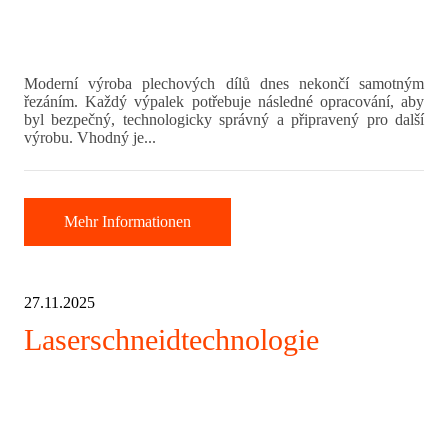
Moderní výroba plechových dílů dnes nekončí samotným
řezáním. Každý výpalek potřebuje následné opracování, aby
byl bezpečný, technologicky správný a připravený pro další
výrobu. Vhodný je...
Mehr Informationen
27.11.2025
Laserschneidtechnologie