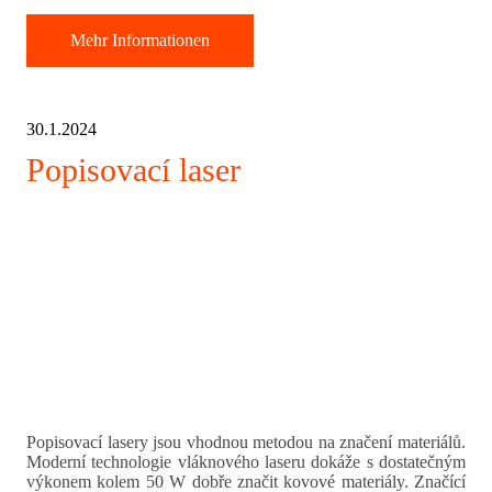
Mehr Informationen
30.1.2024
Popisovací laser
Popisovací lasery jsou vhodnou metodou na značení materiálů.
Moderní technologie vláknového laseru dokáže s dostatečným
výkonem kolem 50 W dobře značit kovové materiály. Značící