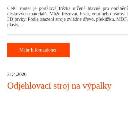
CNC router je portálová frézka určená hlavně pro obrábění
deskových materiálů. Může frézovat, řezat, vrtat nebo tvarovat
3D prvky. Podle osazení stroje zvládne dřevo, překližku, MDF,
plasty,...
Mehr Informationen
21.4.2026
Odjehlovací stroj na výpalky