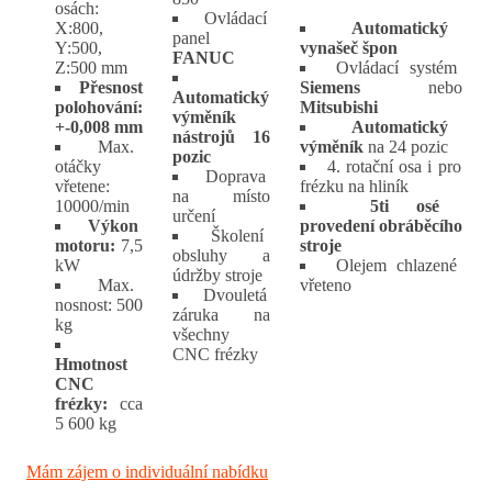
osách:
Ovládací
X:800,
Automatický
panel
Y:500,
vynašeč špon
FANUC
Z:500 mm
Ovládací systém
Přesnost
Siemens
nebo
Automatický
polohování:
Mitsubishi
výměník
+-0,008 mm
Automatický
nástrojů 16
Max.
výměník
na 24 pozic
pozic
otáčky
4. rotační osa i pro
Doprava
vřetene:
frézku na hliník
na místo
10000/min
5ti osé
určení
Výkon
provedení obráběcího
Školení
motoru:
7,5
stroje
obsluhy a
kW
Olejem chlazené
údržby stroje
Max.
vřeteno
Dvouletá
nosnost: 500
záruka na
kg
všechny
CNC frézky
Hmotnost
CNC
frézky:
cca
5 600 kg
Mám zájem o individuální nabídku