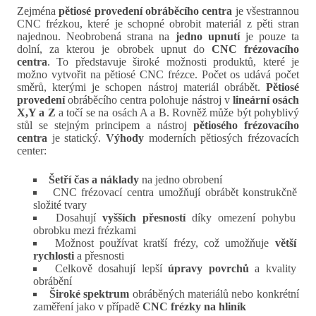
Zejména
pětiosé provedení obráběcího centra
je všestrannou
CNC frézkou, které je schopné obrobit materiál z pěti stran
najednou. Neobrobená strana na
jedno upnutí
je pouze ta
dolní, za kterou je obrobek upnut do
CNC frézovacího
centra
. To představuje široké možnosti produktů, které je
možno vytvořit na pětiosé CNC frézce. Počet os udává počet
směrů, kterými je schopen nástroj materiál obrábět.
Pětiosé
provedení
obráběcího centra polohuje nástroj v
lineární osách
X,Y a Z
a točí se na osách A a B. Rovněž může být pohyblivý
stůl se stejným principem a nástroj
pětiosého frézovacího
centra
je statický.
Výhody
moderních pětiosých frézovacích
center:
Šetří čas a náklady
na jedno obrobení
CNC frézovací centra umožňují obrábět konstrukčně
složité tvary
Dosahují
vyšších přesností
díky omezení pohybu
obrobku mezi frézkami
Možnost používat kratší frézy, což umožňuje
větší
rychlosti
a přesnosti
Celkově dosahují lepší
úpravy povrchů
a kvality
obrábění
Široké spektrum
obráběných materiálů nebo konkrétní
zaměření jako v případě
CNC frézky na hliník