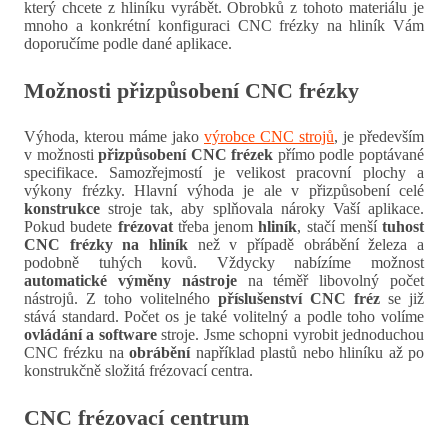
který chcete z hliníku vyrábět. Obrobků z tohoto materiálu je
mnoho a konkrétní konfiguraci CNC frézky na hliník Vám
doporučíme podle dané aplikace.
Možnosti přizpůsobení CNC frézky
Výhoda, kterou máme jako
výrobce CNC strojů
, je především
v možnosti
přizpůsobení CNC frézek
přímo podle poptávané
specifikace. Samozřejmostí je velikost pracovní plochy a
výkony frézky. Hlavní výhoda je ale v přizpůsobení celé
konstrukce
stroje tak, aby splňovala nároky Vaší aplikace.
Pokud budete
frézovat
třeba jenom
hliník
, stačí menší
tuhost
CNC frézky na hliník
než v případě obrábění železa a
podobně tuhých kovů. Vždycky nabízíme možnost
automatické výměny nástroje
na téměř libovolný počet
nástrojů. Z toho volitelného
příslušenství CNC fréz
se již
stává standard. Počet os je také volitelný a podle toho volíme
ovládání a software
stroje. Jsme schopni vyrobit jednoduchou
CNC frézku na
obrábění
například plastů nebo hliníku až po
konstrukčně složitá frézovací centra.
CNC frézovací centrum