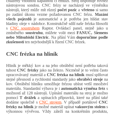
chlazený vhodnou kapalinou či emulzí. Stroj disponuje rovněž
nástrojovou sondou. CNC frézy se nacházejí ve výměníku
nástrojů, který může mít různý
počet pozic
a
vřeteno
si samo
po zadání úkonu vezme požadovanou CNC frézu.
Mazání
všech pojezdů
je automatické a je potřeba jen hlídat stav
hladiny oleje v nádobce. Konstrukčně sdílí naše frézka filosofii
s
CNC soustruhem
Raptor. Ovládací panel, stejně jako u
zmíněného
soustruhu
, můžete volit mezi
FANUC, Siemens
nebo Mitsubishi Electric
. Na přání Vám
doporučíme podle
zkušeností
ten nejvhodnější k řízení CNC frézek.
CNC frézka na hliník
Hliník je měkký kov a na jeho obrábění není potřeba taková
tuhost
CNC frézky
jako na železo. Nicméně je to velmi často
opracovávaný materiál a
CNC frézka na hliník
musí splňovat
stejné přesností a rychlostní standardy jako
obráběcí stroje
na
kov. Obrábění hliníku umožňuje frézou ubírat vetší množství
materiálu. Standardní výbava je i
automatická výměna fréz
s
možností až 128 nástrojů. Upínání materiálu na stroj je možno
pomocí
T drážek
a upínacích přípravků, které na přání také
dodáme společně s
CNC strojem
. V případě portálové
CNC
frézky na hliník
je možné materiál upínat
vakuovým stolem
s
výkonnou vývěvou. Vždy záleží na konkrétním produktu,