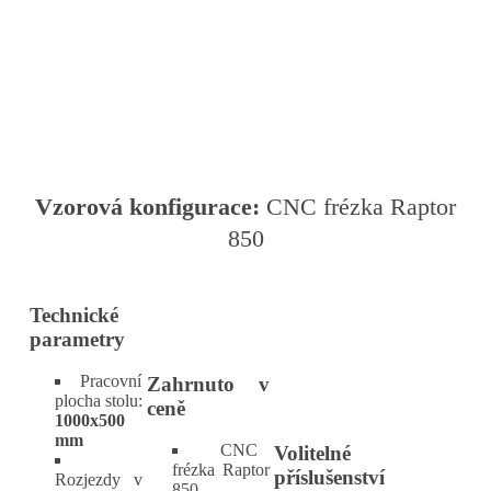
Vzorová konfigurace:
CNC frézka Raptor
850
Technické
parametry
Pracovní
Zahrnuto v
plocha stolu:
ceně
1000x500
mm
CNC
Volitelné
frézka Raptor
příslušenství
Rozjezdy v
850