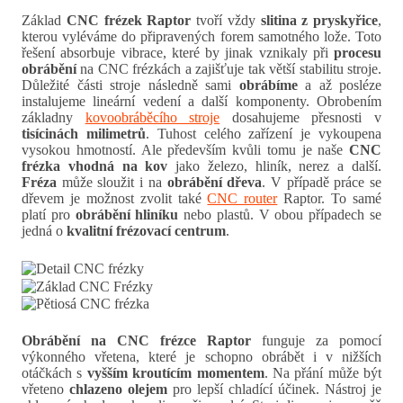
Základ
CNC frézek Raptor
tvoří vždy
slitina z pryskyřice
,
kterou vyléváme do připravených forem samotného lože. Toto
řešení absorbuje vibrace, které by jinak vznikaly při
procesu
obrábění
na CNC frézkách a zajišťuje tak větší stabilitu stroje.
Důležité části stroje následně sami
obrábíme
a až posléze
instalujeme lineární vedení a další komponenty. Obrobením
základny
kovoobráběcího stroje
dosahujeme přesnosti v
tisícinách milimetrů
. Tuhost celého zařízení je vykoupena
vysokou hmotností. Ale především kvůli tomu je naše
CNC
frézka vhodná na kov
jako železo, hliník, nerez a další.
Fréza
může sloužit i na
obrábění dřeva
. V případě práce se
dřevem je možnost zvolit také
CNC router
Raptor. To samé
platí pro
obrábění
hliníku
nebo plastů. V obou případech se
jedná o
kvalitní frézovací centrum
.
Obrábění na CNC frézce Raptor
funguje za pomocí
výkonného vřetena, které je schopno obrábět i v nižších
otáčkách s
vyšším kroutícím momentem
. Na přání může být
vřeteno
chlazeno olejem
pro lepší chladící účinek. Nástroj je