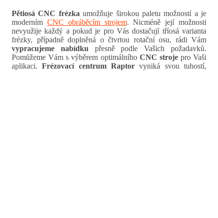
Pětiosá CNC frézka
umožňuje širokou paletu možností a je
moderním
CNC obráběcím strojem
. Nicméně její možnosti
nevyužije každý a pokud je pro Vás dostačují tříosá varianta
frézky, případně doplněná o čtvrtou rotační osu, rádi Vám
vypracujeme nabídku
přesně podle Vašich požadavků.
Pomůžeme Vám s výběrem optimálního
CNC stroje
pro Vaši
aplikaci.
Frézovací centrum Raptor
vyniká svou tuhostí,
přesností a rychlostí obrábění. Jsme schopni Vám doporučit a
dodat vhodné frézy na obrábění Vašich materiálů. CNC frézka
na hliník může mít také portálové provedení vyrobené na
zakázku. Zašlete nám nezávaznou poptávku.
Raptor Technologies - Český výrobce strojů
CNC frézka na plast
Vyrábíme na zakázku podle Vaší aplikace CNC frézky na plast
ve vysoké kvalitě s dlouhou životností. Stroj na frézování
plastů má portálové provedení s vysokými rychlostmi
polohování a přesností +-0,02 mm. Nabízíme bohatou základní
výbavu pro CNC frézku na plasty včetně automatické
výměny...