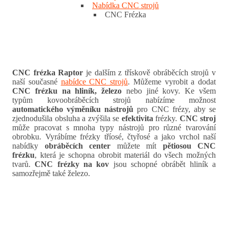
Nabídka CNC strojů
CNC Frézka
CNC frézka Raptor
je dalším z třískově obráběcích strojů v
naší současné
nabídce CNC strojů
. Můžeme vyrobit a dodat
CNC frézku na hliník, železo
nebo jiné kovy. Ke všem
typům kovoobráběcích strojů nabízíme možnost
automatického výměníku nástrojů
pro CNC frézy, aby se
zjednodušila obsluha a zvýšila se
efektivita
frézky.
CNC stroj
může pracovat s mnoha typy nástrojů pro různé tvarování
obrobku. Vyrábíme frézky tříosé, čtyřosé a jako vrchol naší
nabídky
obráběcích center
můžete mít
pětiosou CNC
frézku
, která je schopna obrobit materiál do všech možných
tvarů.
CNC frézky na kov
jsou schopné obrábět hliník a
samozřejmě také železo.