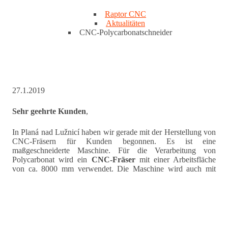
Raptor CNC
Aktualitäten
CNC-Polycarbonatschneider
27.1.2019
Sehr geehrte Kunden
,
In Planá nad Lužnicí haben wir gerade mit der Herstellung von
CNC-Fräsern für Kunden begonnen. Es ist eine
maßgeschneiderte Maschine. Für die Verarbeitung von
Polycarbonat wird ein
CNC-Fräser
mit einer Arbeitsfläche
von ca. 8000 mm verwendet. Die Maschine wird auch mit
einer Säge ausgestattet
. Haben Sie eine Anforderung an einen
CNC-Fräser und keine der angebotenen Serienproduktionen
passt zu Ihnen? Kontaktieren Sie uns und lassen Sie Ihr
Angebot unverbindlich bearbeiten.