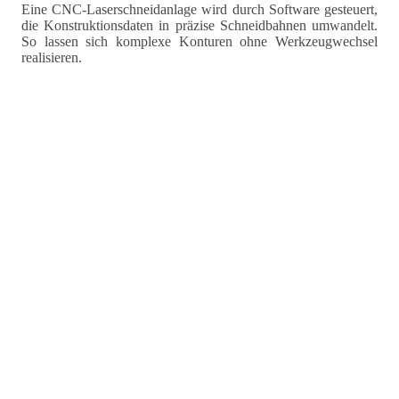
Eine CNC-Laserschneidanlage wird durch Software gesteuert,
die Konstruktionsdaten in präzise Schneidbahnen umwandelt.
So lassen sich komplexe Konturen ohne Werkzeugwechsel
realisieren.
Typische Anwendungen:
Schneiden von Baustahl und Edelstahl
Aluminium und Aluminiumlegierungen
Kupfer, Messing und Titan (mit leistungsstarken
Faserlasern)
Rohr- und Profilbearbeitung mit CNC-Rohrlaser
CNC Maschinen eignen sich sowohl für Serien- als auch
Einzelteilfertigung, mit höchster Wiederholgenauigkeit selbst
bei feinen Details.
Vorteile des Laserschneidens gegenüber
anderen Verfahren
Laserschneiden bietet nicht nur
Geschwindigkeit
, sondern
optimiert gesamte Fertigungsprozesse.